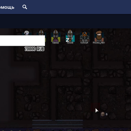
омощь