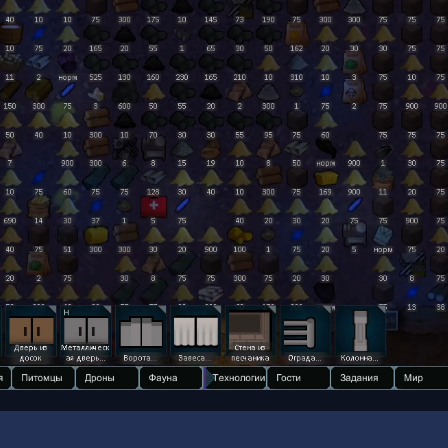
00:16
/
00:24