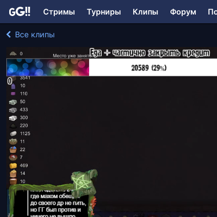
Стримы
Турниры
Клипы
Форум
П
Все клипы
AlMahom играл в RimWorld
243 просмотра