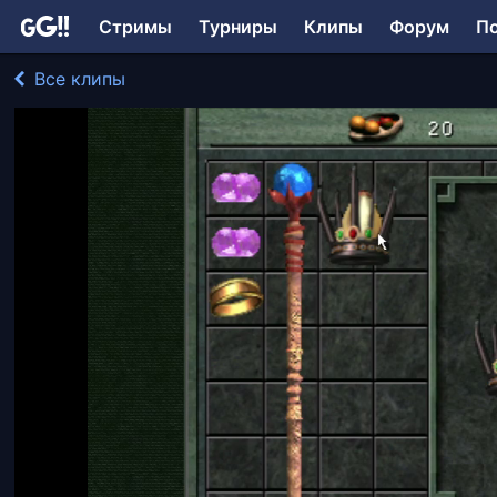
Стримы
Турниры
Клипы
Форум
П
Все клипы
AgentGoblin играл в Might and Magic VIII: Day of th
154 просмотра