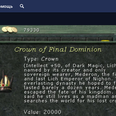
омощь
e Destroyer