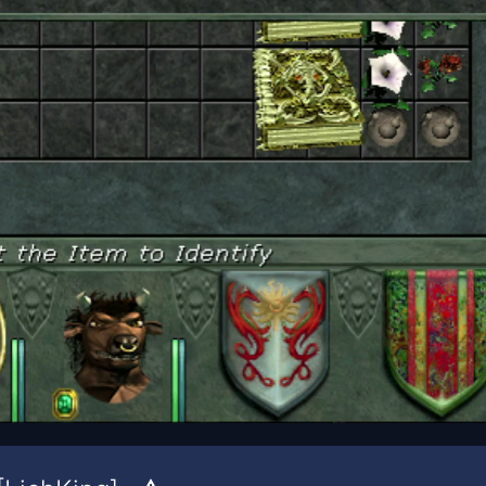
00:19
/
00:24