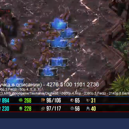
00:16
/
00:50