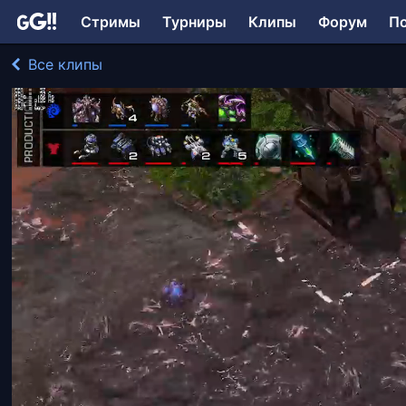
Стримы
Турниры
Клипы
Форум
П
Все клипы
Pomi играл в StarCraft II: Legacy of the Void
653 просмотра