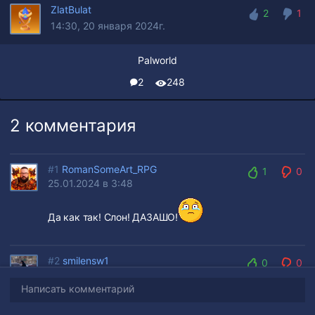
ZlatBulat
2
1
14:30, 20 января 2024г.
2
1
Palworld
2
248
2 комментария
#1
RomanSomeArt_RPG
1
0
25.01.2024 в 3:48
1
0
Да как так! Слон! ДАЗАШО!
#2
smilensw1
0
0
30.01.2024 в 13:27
0
0
Написать комментарий
еее
водичка