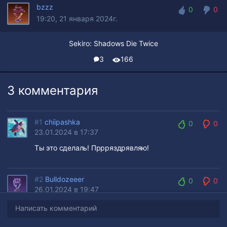
bzzz
0
0
19:20, 21 января 2024г.
0
0
Sekiro: Shadows Die Twice
3
166
3 комментария
#1
chiipashka
0
0
23.01.2024 в 17:37
0
0
Ты это сделаль! Пррряздрявляю!
#2
Bulldozeeer
0
0
26.01.2024 в 19:47
0
0
Да как так? Выполнил невыполнимую миссию! Убил
Написать комментарий
геометрически непроходимого босса!