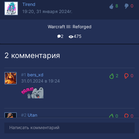
Tirend
8
0
19:20, 31 января 2024г.
8
0
Warcraft III: Reforged
2
475
2 комментария
#1
bers_xd
2
0
31.01.2024 в 19:24
2
0
#2
Utan
0
0
06.02.2024 в 9:00
0
0
Написать комментарий
А мы еще смеялись, что noname может победить в