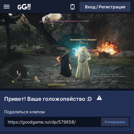
Вход / Регистрация
Привет! Ваше голожопейство :D
Поделиться клипом
Копировать