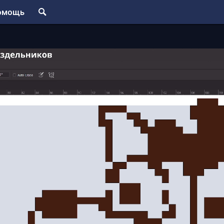
омощь