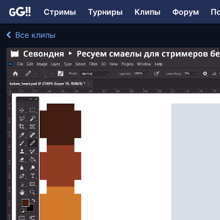
Стримы
Турниры
Клипы
Форум
П
Все клипы
Sovremenii играл в Adobe Photoshop
218 просмотров