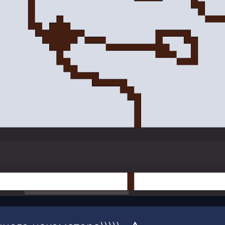
00:15
/
00:31