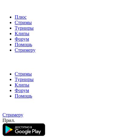
Плюс
Стримы
Турниры
Клипы
Форум
Помощь
Стримеру
Стримы
Турниры
Клипы
Форум
Помощь
Стримеру
Прил.