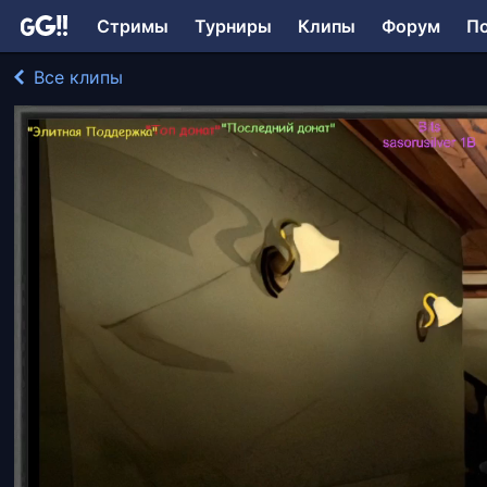
Стримы
Турниры
Клипы
Форум
П
Все клипы
SergeyLarin играл в Другое_41360
178 просмотров