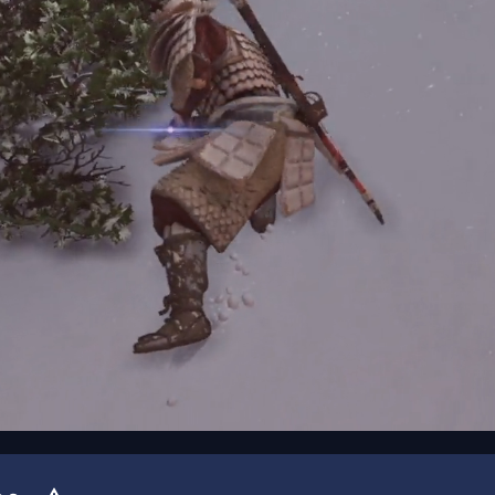
00:19
/
00:33