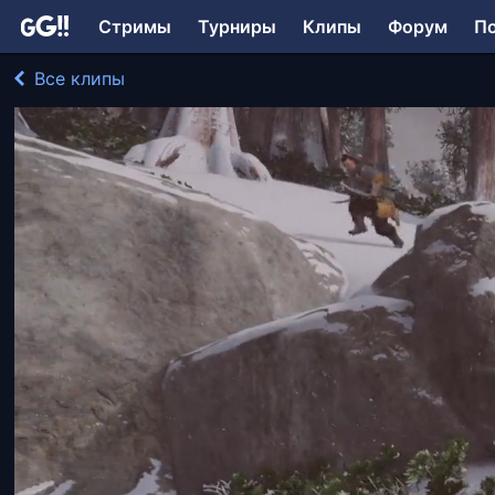
Стримы
Турниры
Клипы
Форум
П
Все клипы
TanushkaVL играл в Ghost of Tsushima
201 просмотр