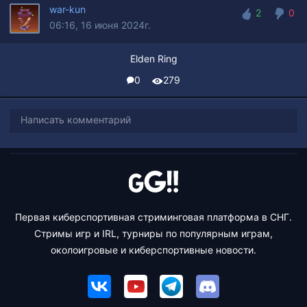
war-kun
2
0
06:16, 16 июня 2024г.
2
0
Elden Ring
0
279
Написать комментарий
Первая киберспортивная стриминговая платформа в СНГ.
Стримы игр и IRL, турниры по популярным играм,
околоигровые и киберспортивные новости.