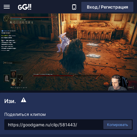
Вход / Регистрация
Изи.
Поделиться клипом
Копировать