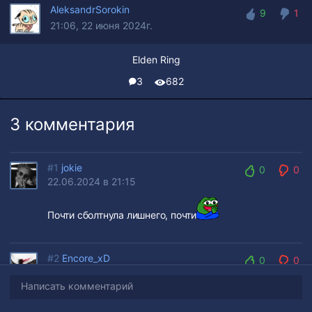
AleksandrSorokin
9
1
21:06, 22 июня 2024г.
9
1
Elden Ring
3
682
3 комментария
#1
jokie
0
0
22.06.2024 в 21:15
0
0
Почти сболтнула лишнего, почти
#2
Encore_xD
0
0
23.06.2024 в 23:41
0
0
Написать комментарий
Проказники