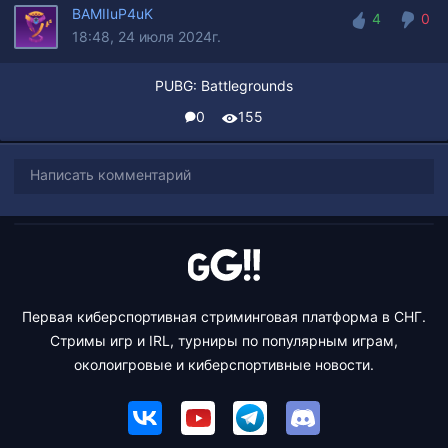
BAMIIuP4uK
4
0
18:48, 24 июля 2024г.
4
0
PUBG: Battlegrounds
0
155
Написать комментарий
Первая киберспортивная стриминговая платформа в СНГ.
Стримы игр и IRL, турниры по популярным играм,
околоигровые и киберспортивные новости.