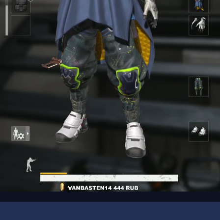
00:19
/
01:02