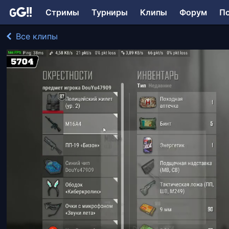
Стримы
Турниры
Клипы
Форум
П
Все клипы
AhiLpnz играл в PUBG: Battlegrounds
150 просмотров