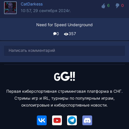
CatDarkess
6
0
10:57, 29 сентября 2024г.
6
0
Need for Speed Underground
0
357
Написать комментарий
Первая киберспортивная стриминговая платформа в СНГ.
Стримы игр и IRL, турниры по популярным играм,
околоигровые и киберспортивные новости.