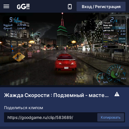
Вход / Регистрация
Жажда Скорости : Подземный - мастер столкновений
Поделиться клипом
Копировать