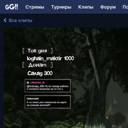
Стримы
Турниры
Клипы
Форум
П
Все клипы
Verloin играл в Need for Speed Underground 2
199 просмотров