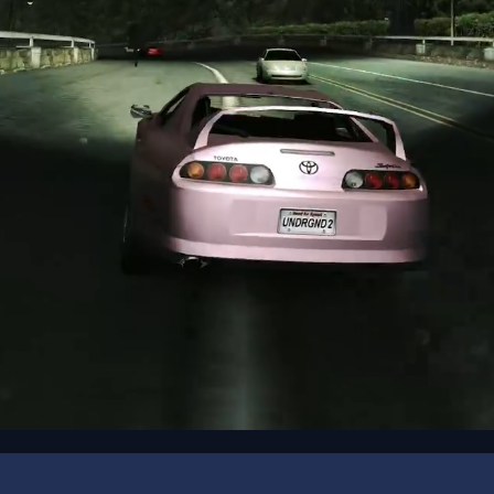
00:00
/
00:16