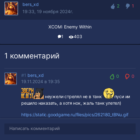
bers_xd
2
1
19:33, 19 ноября 2024г.
2
1
XCOM: Enemy Within
1
403
1 комментарий
#1
bers_xd
0
0
19.11.2024 в 19:35
0
0
неужели стрелял не в танк
пуси ии
решило наказать, а хотя нок, жаль танк улетел)
https://static.goodgame.ru/files/pics/262180_tBNu.gif
Написать комментарий