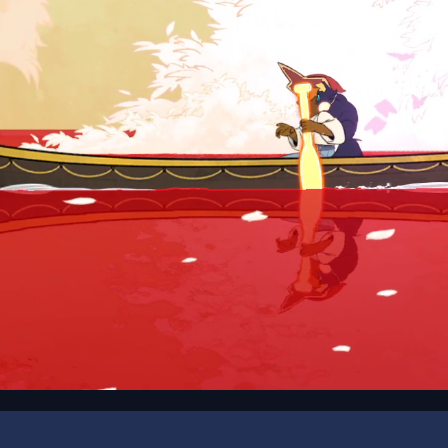
00:16
/
01:32