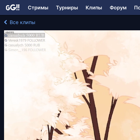
Стримы
Турниры
Клипы
Форум
П
Все клипы
LollyDragon играл в Spiritfarer
278 просмотров