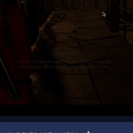
00:19
/
00:22