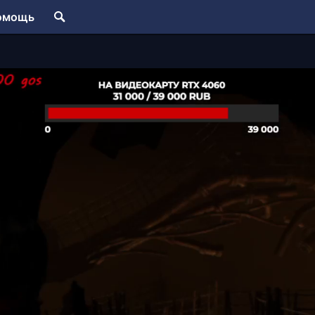
омощь