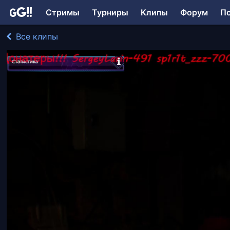
Стримы
Турниры
Клипы
Форум
П
Все клипы
Onimusha играл в Resident Evil 4
172 просмотра