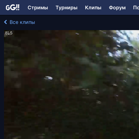
Стримы
Турниры
Клипы
Форум
П
Все клипы
jokie играл в Kingdom Come: Deliverance
602 просмотра