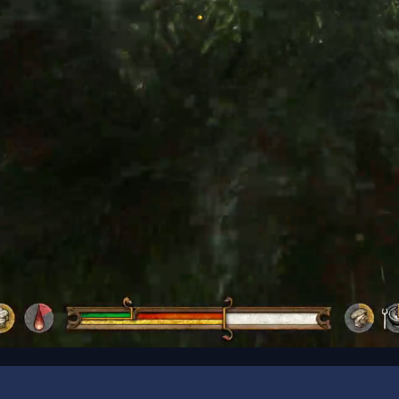
00:17
/
00:32