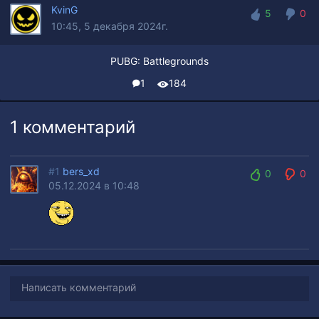
KvinG
5
0
10:45, 5 декабря 2024г.
5
0
PUBG: Battlegrounds
1
184
1 комментарий
#1
bers_xd
0
0
05.12.2024 в 10:48
0
0
Написать комментарий