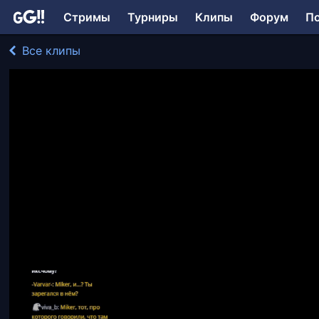
Стримы
Турниры
Клипы
Форум
П
Все клипы
Miker играл в Path of Exile 2
1043 просмотра