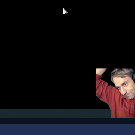
00:16
/
00:18