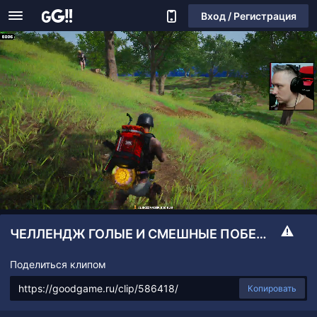
Вход / Регистрация
ЧЕЛЛЕНДЖ ГОЛЫЕ И СМЕШНЫЕ ПОБЕДА БЕЗ HUD 3
Поделиться клипом
Копировать