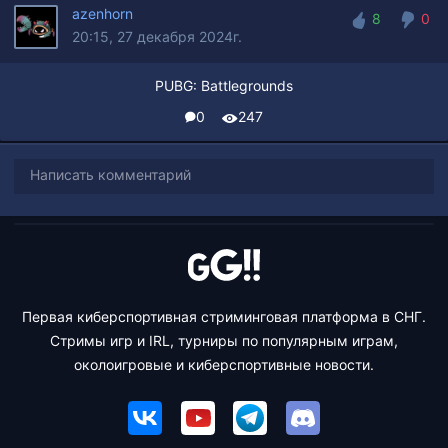
azenhorn
8
0
20:15, 27 декабря 2024г.
8
0
PUBG: Battlegrounds
0
247
Написать комментарий
Первая киберспортивная стриминговая платформа в СНГ.
Стримы игр и IRL, турниры по популярным играм,
околоигровые и киберспортивные новости.