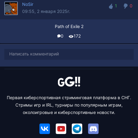
NoSir
1
0
09:55, 2 января 2025г.
1
0
Path of Exile 2
0
172
Написать комментарий
Первая киберспортивная стриминговая платформа в СНГ.
Стримы игр и IRL, турниры по популярным играм,
околоигровые и киберспортивные новости.