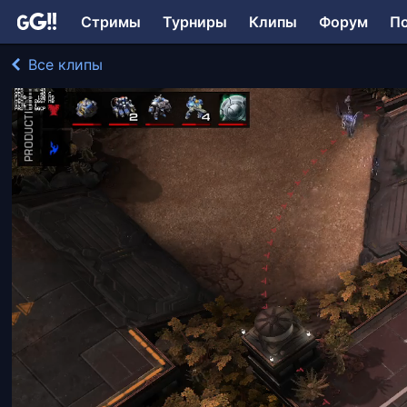
Стримы
Турниры
Клипы
Форум
П
Все клипы
Pomi играл в StarCraft II: Legacy of the Void
323 просмотра