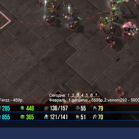
00:19
/
00:42