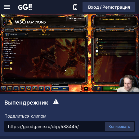
Вход / Регистрация
Выпендрежник
Поделиться клипом
Копировать