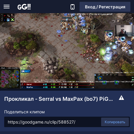
Вход / Регистрация
Прокликал - Serral vs MaxPax (bo7) PiG Sty Festival 5.0 - play-off (день #1)
Поделиться клипом
Копировать