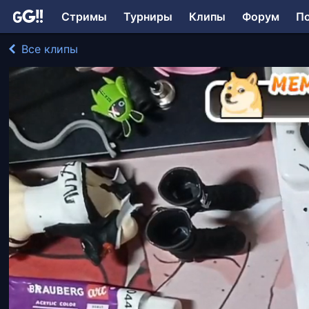
Стримы
Турниры
Клипы
Форум
П
Все клипы
AlexGuskov играл в Творчество
227 просмотров