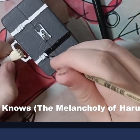
00:00
/
00:16