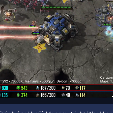
00:16
/
00:38