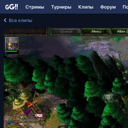
Стримы
Турниры
Клипы
Форум
П
Все клипы
Miker играл в Warcraft III
239 просмотров