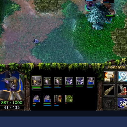
00:16
/
00:33