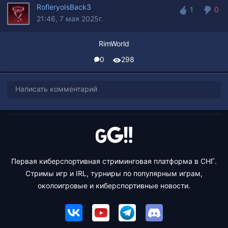
RofleryoIsBack3
1
0
21:46, 7 мая 2025г.
1
0
RimWorld
0
298
Написать комментарий
Первая киберспортивная стриминговая платформа в СНГ.
Стримы игр и IRL, турниры по популярным играм,
околоигровые и киберспортивные новости.