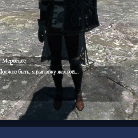
00:16
/
01:57