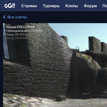
Стримы
Турниры
Клипы
Форум
П
Все клипы
LollyDragon играл в Dragon's Dogma: Dark Arisen
359 просмотров