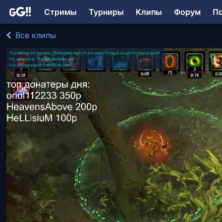
Стримы
Турниры
Клипы
Форум
П
Все клипы
contrique играл в Path of Exile
346 просмотров