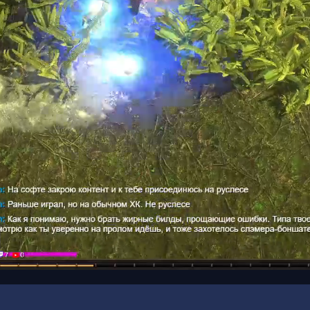
00:19
/
00:20