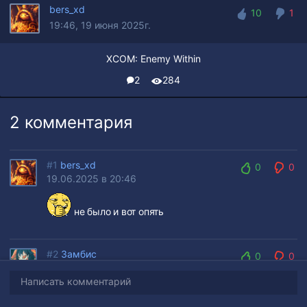
bers_xd
10
1
19:46, 19 июня 2025г.
10
1
XCOM: Enemy Within
2
284
2 комментария
#1
bers_xd
0
0
19.06.2025 в 20:46
0
0
не было и вот опять
#2
Замбис
0
0
20.06.2025 в 18:06
0
0
Написать комментарий
до последнего надеялся, что это по аленям будет 1%