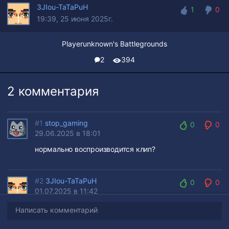
3JIou-TaTaPuH
1
0
19:39, 25 июня 2025г.
1
0
Playerunknown's Battlegrounds
2
394
2 комментария
#1
stop_gaming
0
0
29.06.2025 в 18:01
0
0
нормально воспроизводится клип?
#2
3JIou-TaTaPuH
0
0
01.07.2025 в 11:42
0
0
#1
, Нет вообще пролагивает люто. Но как не странно
Написать комментарий
все новые клипы так делаться начали.