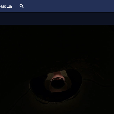
омощь