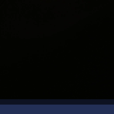
00:15
/
00:22