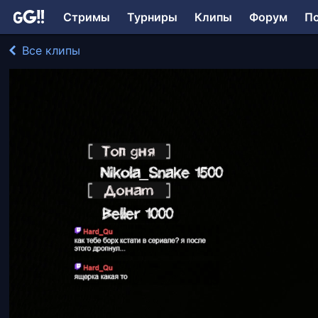
Стримы
Турниры
Клипы
Форум
П
Все клипы
Verloin играл в The Witcher 3: Wild Hunt
399 просмотров