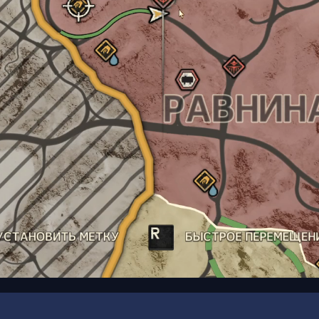
00:09
/
00:16