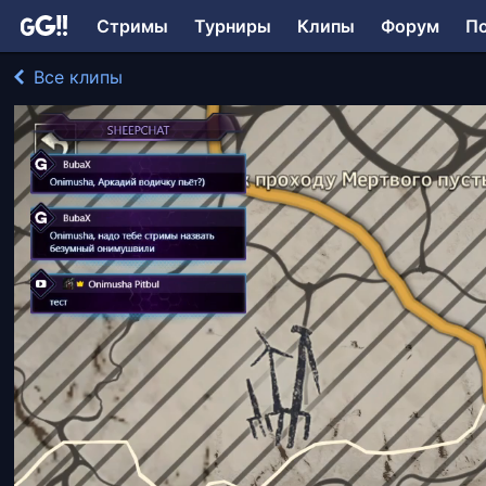
Стримы
Турниры
Клипы
Форум
П
Все клипы
Onimusha играл в Mad Max
155 просмотров