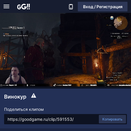
Вход / Регистрация
Винокур
Поделиться клипом
Копировать