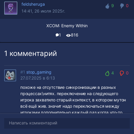
feldsheruga
9
0
14:41, 26 июля 2025г.
9
0
XCOM: Enemy Within
1
816
1 комментарий
#1
stop_gaming
4
0
27.07.2025 в 6:13
4
0
похоже на отсутствие синхронизации в разных
процессах\нитях. переключение на следующего
игрока захватило старый контекст, в котором мутон
всё ещё жив. значит надо переключаться между
игроками дополнительно каждый раз когда что-то
случается.
Написать комментарий