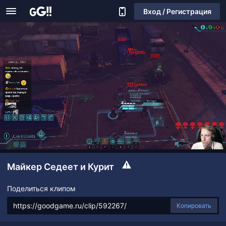
Вход / Регистрация
Майкер Седеет и Курит
Поделиться клипом
Копировать