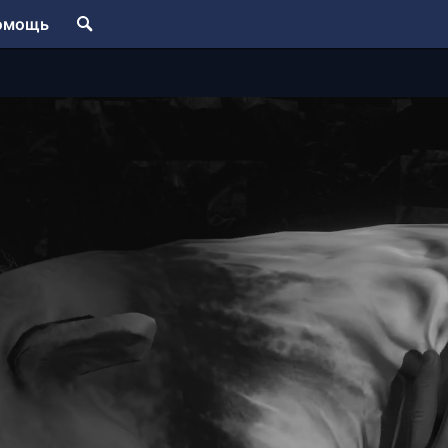
омощь