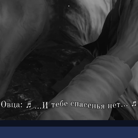
00:16
/
02:00