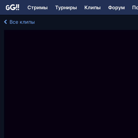
Стримы
Турниры
Клипы
Форум
П
Все клипы
St_Architect играл в Stoneshard
196 просмотров