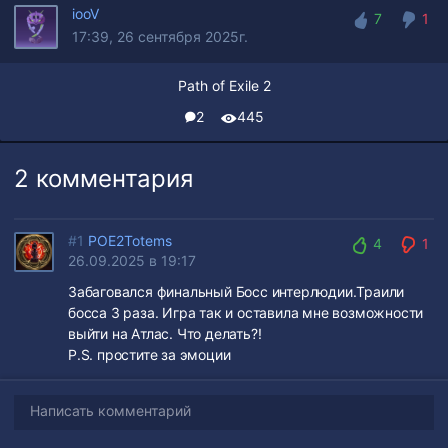
iooV
7
1
17:39, 26 сентября 2025г.
7
1
Path of Exile 2
2
445
2 комментария
#1
POE2Totems
4
1
26.09.2025 в 19:17
4
1
Забаговался финальный Босс интерлюдии.Траили
босса 3 раза. Игра так и оставила мне возможности
выйти на Атлас. Что делать?!
P.S. простите за эмоции
POE2 (SSF HC) - Final Boss Interlude. BAG!!
Написать комментарий
POE2 (SSF HC) - Final Boss Interlude.
04:27
BAG!! Забаговался финальный Босс