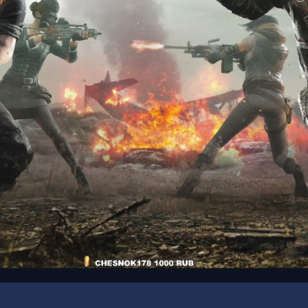
00:17
/
00:33