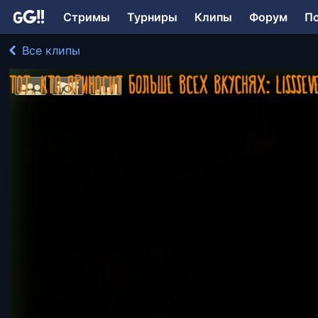
Стримы
Турниры
Клипы
Форум
П
Все клипы
Liisa_the_fox играл в Barotrauma
96 просмотров