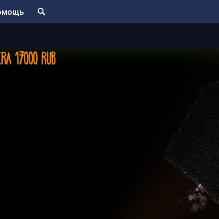
омощь