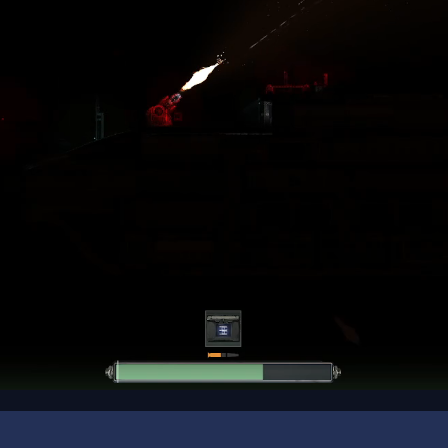
00:15
/
00:20