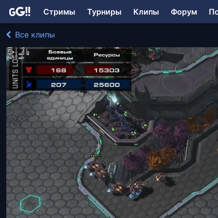
Стримы
Турниры
Клипы
Форум
П
Все клипы
Pomi играл в StarCraft II
237 просмотров