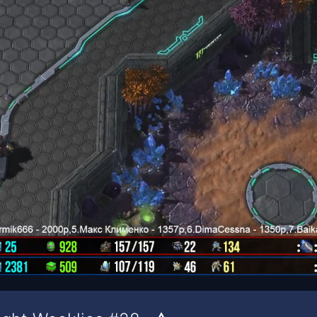
00:00
/
00:12