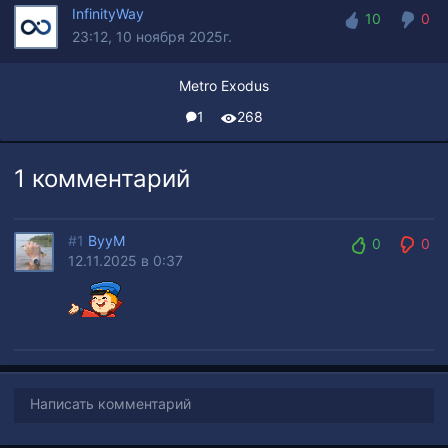
InfinityWay
10
0
23:12, 10 ноября 2025г.
10
0
Metro Exodus
1
268
1 комментарий
#1
ByyM
0
0
12.11.2025 в 0:37
0
0
Написать комментарий