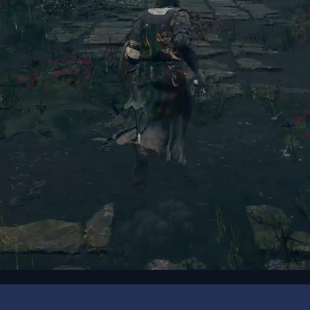
00:19
/
00:25